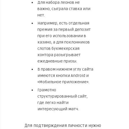
Для набора леонов не
важно, сыграла ставка или
нет.
Например, есть отдельная
премия за первый депозит
при его использовании в
казино, а для поклонников
слотов букмекерская
контора разыгрывает
ежедневные призы.
В правом нижнем углу сайта
имеются кнопки Android и
«Мобильное приложение».
Грамотно
структурированный сайт,
где легко найти
интересующий матч.
Для подтверждения личности нужно