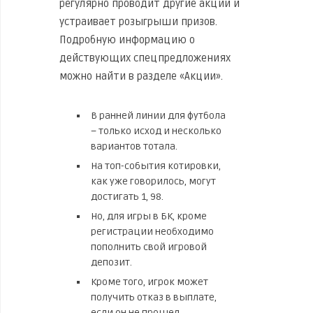
регулярно проводит другие акции и
устраивает розыгрыши призов.
Подробную информацию о
действующих спецпредложениях
можно найти в разделе «Акции».
В ранней линии для футбола
– только исход и несколько
вариантов тотала.
На топ-события котировки,
как уже говорилось, могут
достигать 1, 98.
Но, для игры в БК, кроме
регистрации необходимо
пополнить свой игровой
депозит.
Кроме того, игрок может
получить отказ в выплате,
если он не прошел