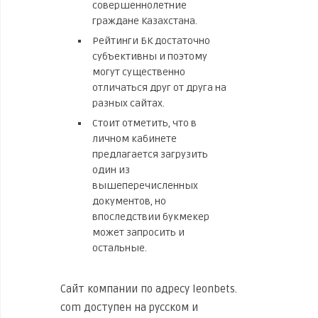
совершеннолетние
граждане Казахстана.
Рейтинги БК достаточно
субъективны и поэтому
могут существенно
отличаться друг от друга на
разных сайтах.
Стоит отметить, что в
личном кабинете
предлагается загрузить
один из
вышеперечисленных
документов, но
впоследствии букмекер
может запросить и
остальные.
Сайт компании по адресу leonbets.
com доступен на русском и