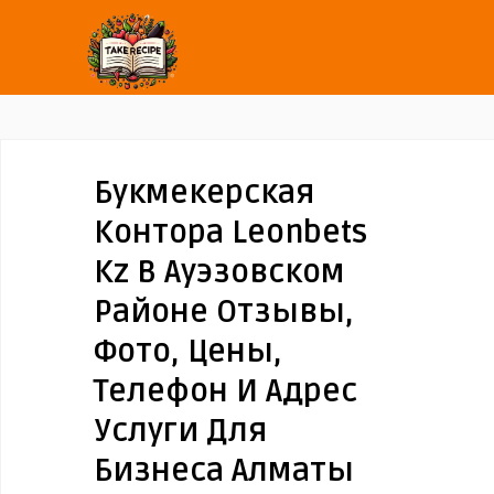
Букмекерская
Контора Leonbets
Kz В Ауэзовском
Районе Отзывы,
Фото, Цены,
Телефон И Адрес
Услуги Для
Бизнеса Алматы