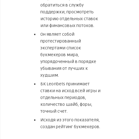
обратиться в службу
поддержки, просмотреть
историю отдельных ставок
или финансовых потоков.
Он являет собой
протестированный
экспертами список
букмекеров мира,
упорядоченный в порядке
убывания от лучших к
худшим.
БК Leonbets принимает
ставки на исход всей игры и
отдельных периодов,
количество шайб, форы,
точный счет.
Исходя из этого показателя,
создан рейтинг букмекеров.