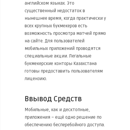
английском языках. Это
существенный недостаток в
нынешнее время, когда практически у
всех крупных букмекеров есть
возможность просмотра матчей прямо
на сайте. Для пользователей
мобильных приложений проводятся
специальные акции. Легальные
букмекерские конторы Казахстана
готовы предоставить пользователям
лицензию.
Ввывод Средств
Мобильные, как и десктопные,
приложения – ещё одно решение по
обеспечению бесперебойного доступа.