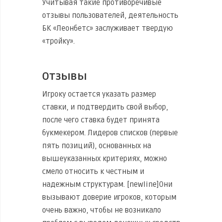
Учитывая такие противоречивые
отзывы пользователей, деятельность
БК «Леонбетс» заслуживает твердую
«тройку».
Отзывы
Игроку остается указать размер
ставки, и подтвердить свой выбор,
после чего ставка будет принята
букмекером. Лидеров списков (первые
пять позиций), основанных на
вышеуказанных критериях, можно
смело относить к честным и
надежным структурам. [newline]Они
вызывают доверие игроков, которым
очень важно, чтобы не возникало