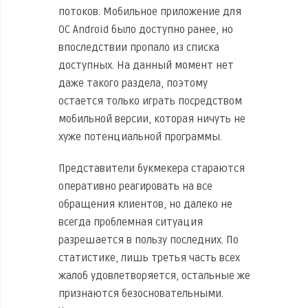
потоков. Мобильное приложение для
ОС Android было доступно ранее, но
впоследствии пропало из списка
доступных. На данный момент нет
даже такого раздела, поэтому
остается только играть посредством
мобильной версии, которая ничуть не
хуже потенциальной программы.
Представители букмекера стараются
оперативно реагировать на все
обращения клиентов, но далеко не
всегда проблемная ситуация
разрешается в пользу последних. По
статистике, лишь третья часть всех
жалоб удовлетворяется, остальные же
признаются безосновательными.