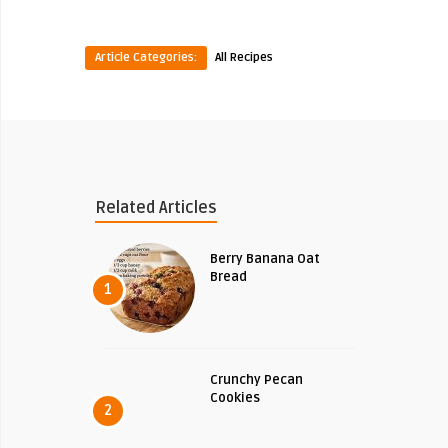
Article Categories:
All Recipes
Related Articles
Berry Banana Oat
Bread
1
Crunchy Pecan
Cookies
2