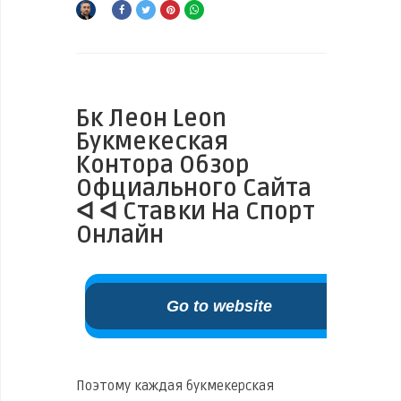
Бк Леон Leon
Букмекеская
Контора Обзор
Офциального Сайта
ᐊ ᐊ Ставки На Спорт
Онлайн
Go to website
Поэтому каждая букмекерская