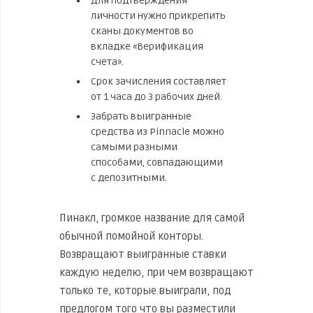
Для подтверждения
личности нужно прикрепить
сканы документов во
вкладке «Верификация
счета».
Срок зачисления составляет
от 1 часа до 3 рабочих дней.
Забрать выигранные
средства из Pinnacle можно
самыми разными
способами, совпадающими
с депозитными.
Пинакл, громкое название для самой
обычной помойной конторы.
Возвращают выигранные ставки
каждую неделю, при чем возвращают
только те, которые выиграли, под
предлогом того что вы разместили