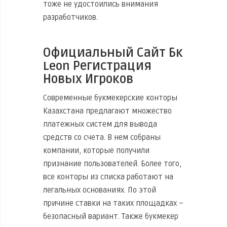
тоже не удостоились внимания
разработчиков.
Официальный Сайт Бк
Leon Регистрация
Новых Игроков
Современные букмекерские конторы
Казахстана предлагают множество
платежных систем для вывода
средств со счета. В нем собраны
компании, которые получили
признание пользователей. Более того,
все конторы из списка работают на
легальных основаниях. По этой
причине ставки на таких площадках –
безопасный вариант. Также букмекер