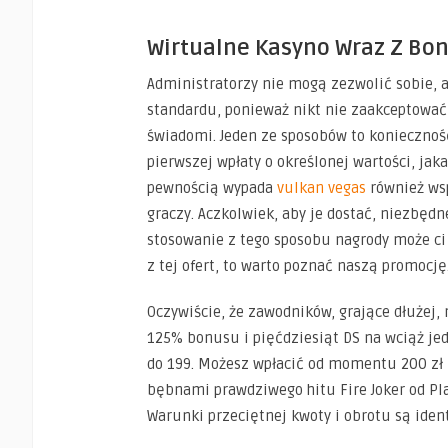
Wirtualne Kasyno Wraz Z Bo
Administratorzy nie mogą zezwolić sobie, 
standardu, ponieważ nikt nie zaakceptować
świadomi. Jeden ze sposobów to konieczność
pierwszej wpłaty o określonej wartości, jak
pewnością wypada
vulkan vegas
również wsp
graczy. Aczkolwiek, aby je dostać, niezbędn
stosowanie z tego sposobu nagrody może ci
z tej ofert, to warto poznać naszą promocję
Oczywiście, że zawodników, grające dłużej,
125% bonusu i pięćdziesiąt DS na wciąż jedn
do 199. Możesz wpłacić od momentu 200 zł
bębnami prawdziwego hitu Fire Joker od Pl
Warunki przeciętnej kwoty i obrotu są iden