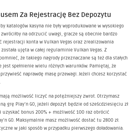
nusem Za Rejestrację Bez Depozytu
aby katalogów kasyna nie były wyprodukowane w wysokiego
 zwróciłby na odrzucić uwagi, gracze są obecnie bardzo
 rejestracji konta w Vulkan Vegas oraz zrealizowania
a została ujęta w całej regulaminie Vulkan Vegas. Z
omnieć, że takiego nagrody przeznaczane są też dla stałych
e jest spełnienie wielu różnych warunków. Pamiętaj, że
 przywieść naprawdę masę przewagi. Jeżeli chcesz korzystać
.
 mają możliwość liczyć na potężniejszy zwrot. Otrzymasz
ą grę Play’n GO, jeżeli depozyt będzie od sześcdziesięciu zł
 i uzyskać bonus 200% + możliwość 100 raz obrócić
ay’n GO. Maksymalnie masz możliwość dostać tu 2800 zł.
tyczne w jaki sposób w przypadku pierwszego doładowania.