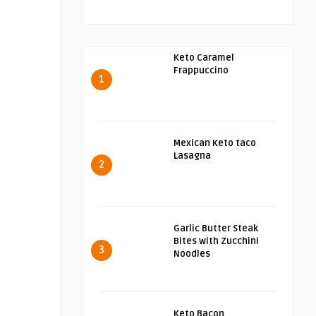
Keto Caramel
Frappuccino
1
Mexican Keto taco
Lasagna
2
Garlic Butter Steak
Bites with Zucchini
3
Noodles
Keto Bacon