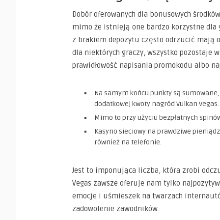
Dobór oferowanych dla bonusowych środków 
mimo że istnieją one bardzo korzystne dla
z brakiem depozytu często odrzucić mają o
dla niektórych graczy, wszystko pozostaje 
prawidłowość napisania promokodu albo nap
Na samym końcu punkty są sumowane, o
dodatkowej kwoty nagród Vulkan Vegas.
Mimo to przy użyciu bezpłatnych spinów
Kasyno sieciowy na prawdziwe pieniądz
również na telefonie.
Jest to imponująca liczba, która zrobi odc
Vegas zawsze oferuje nam tylko najpozytyw
emocje i uśmieszek na twarzach internautó
zadowolenie zawodników.