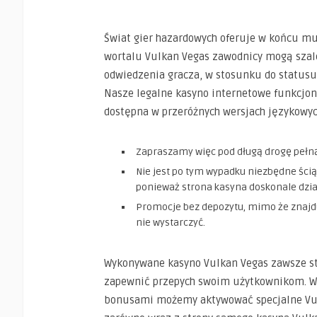
Świat gier hazardowych oferuje w końcu mu
wortalu Vulkan Vegas zawodnicy mogą szale
odwiedzenia gracza, w stosunku do statusu
Nasze legalne kasyno internetowe funkcjon
dostępna w przeróżnych wersjach językowyc
Zapraszamy więc pod długą drogę pełną
Nie jest po tym wypadku niezbędne ścią
ponieważ strona kasyna doskonale dzia
Promocje bez depozytu, mimo że znajdu
nie wystarczyć.
Wykonywane kasyno Vulkan Vegas zawsze sta
zapewnić przepych swoim użytkownikom. Wa
bonusami możemy aktywować specjalne Vul