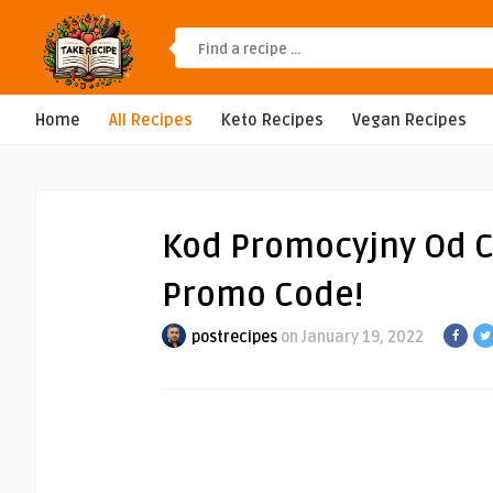
Home
All Recipes
Keto Recipes
Vegan Recipes
Kod Promocyjny Od C
Promo Code!
postrecipes
on January 19, 2022