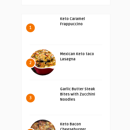
Keto Caramel
Frappuccino
1
Mexican Keto taco
Lasagna
2
Garlic Butter Steak
Bites with Zucchini
3
Noodles
Keto Bacon
Cheeseburger