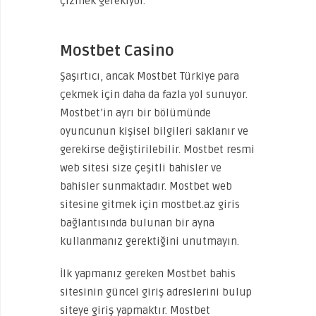
çizmek gerekiyor.
Mostbet Casino
Şaşırtıcı, ancak Mostbet Türkiye para
çekmek için daha da fazla yol sunuyor.
Mostbet’in ayrı bir bölümünde
oyuncunun kişisel bilgileri saklanır ve
gerekirse değiştirilebilir. Mostbet resmi
web sitesi size çeşitli bahisler ve
bahisler sunmaktadır. Mostbet web
sitesine gitmek için mostbet.az giris
bağlantısında bulunan bir ayna
kullanmanız gerektiğini unutmayın.
İlk yapmanız gereken Mostbet bahis
sitesinin güncel giriş adreslerini bulup
siteye giriş yapmaktır. Mostbet