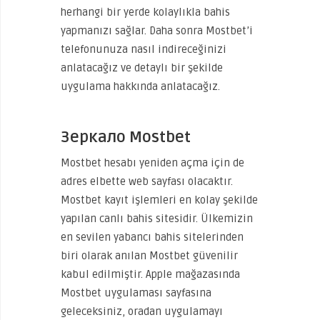
herhangi bir yerde kolaylıkla bahis
yapmanızı sağlar. Daha sonra Mostbet’i
telefonunuza nasıl indireceğinizi
anlatacağız ve detaylı bir şekilde
uygulama hakkında anlatacağız.
Зеркало Mostbet
Mostbet hesabı yeniden açma için de
adres elbette web sayfası olacaktır.
Mostbet kayıt işlemleri en kolay şekilde
yapılan canlı bahis sitesidir. Ülkemizin
en sevilen yabancı bahis sitelerinden
biri olarak anılan Mostbet güvenilir
kabul edilmiştir. Apple mağazasında
Mostbet uygulaması sayfasına
geleceksiniz, oradan uygulamayı