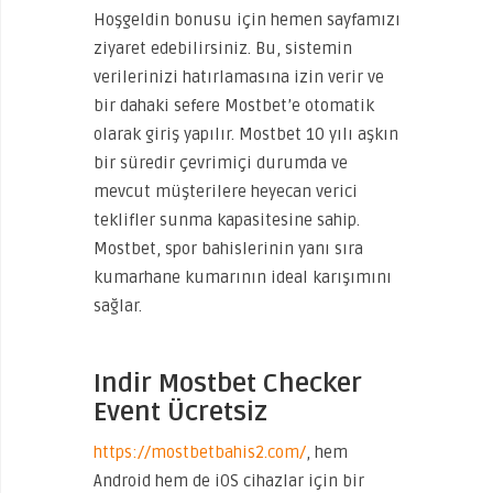
Hoşgeldin bonusu için hemen sayfamızı
ziyaret edebilirsiniz. Bu, sistemin
verilerinizi hatırlamasına izin verir ve
bir dahaki sefere Mostbet’e otomatik
olarak giriş yapılır. Mostbet 10 yılı aşkın
bir süredir çevrimiçi durumda ve
mevcut müşterilere heyecan verici
teklifler sunma kapasitesine sahip.
Mostbet, spor bahislerinin yanı sıra
kumarhane kumarının ideal karışımını
sağlar.
Indir Mostbet Checker
Event Ücretsiz
https://mostbetbahis2.com/
, hem
Android hem de iOS cihazlar için bir