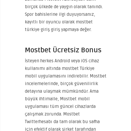
birçok ülkede de yaygın olarak tanındı.
Spor bahislerine ilgi duyuyorsanız,
kayıtlı bir oyuncu olarak mostbet
türkiye giriş giriş yapmaya değer.
Mostbet Ücretsiz Bonus
İsteyen herkes Android veya iOS cihaz
kullanımı altında mostbet Türkiye
mobil uygulamasını indirebilir. Mostbet
incelemelerinde, birçok güvenilirlik
detayına ulaşmak mümkündür. Ama
büyük ihtimalle, Mostbet mobil
uygulaması tüm güncel cihazlarda
çalışmak zorunda. Mostbet
Twitterhesabı da tam olarak bu safha
için efektif olarak şirket tarafından