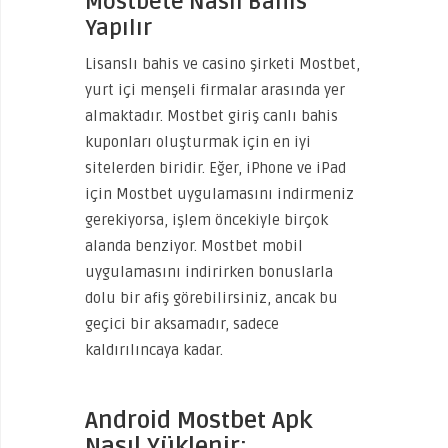
Mostbete Nasıl Bahis
Yapılır
Lisanslı bahis ve casino şirketi Mostbet,
yurt içi menşeli firmalar arasında yer
almaktadır. Mostbet giriş canlı bahis
kuponları oluşturmak için en iyi
sitelerden biridir. Eğer, iPhone ve iPad
için Mostbet uygulamasını indirmeniz
gerekiyorsa, işlem öncekiyle birçok
alanda benziyor. Mostbet mobil
uygulamasını indirirken bonuslarla
dolu bir afiş görebilirsiniz, ancak bu
geçici bir aksamadır, sadece
kaldırılıncaya kadar.
Android Mostbet Apk
Nasıl Yüklenir: