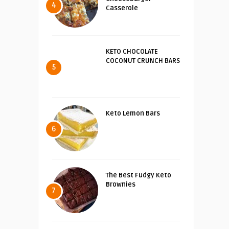
4
Casserole
KETO CHOCOLATE
COCONUT CRUNCH BARS
5
Keto Lemon Bars
6
The Best Fudgy Keto
Brownies
7