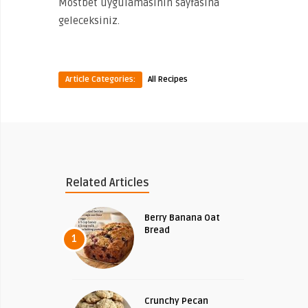
Mostbet uygulamasının sayfasına
geleceksiniz.
Article Categories:
All Recipes
Related Articles
Berry Banana Oat
Bread
1
Crunchy Pecan