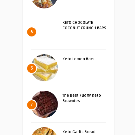
KETO CHOCOLATE
COCONUT CRUNCH BARS
5
Keto Lemon Bars
6
The Best Fudgy Keto
Brownies
7
Keto Garlic Bread