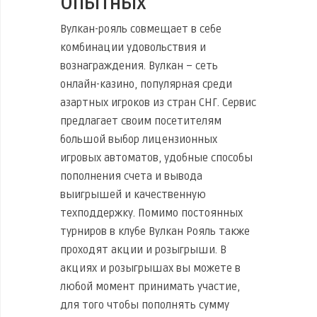
Опытных
Вулкан-рояль совмещает в себе
комбинации удовольствия и
вознаграждения. Вулкан – сеть
онлайн-казино, популярная среди
азартных игроков из стран СНГ. Сервис
предлагает своим посетителям
большой выбор лицензионных
игровых автоматов, удобные способы
пополнения счета и вывода
выигрышей и качественную
техподдержку. Помимо постоянных
турниров в клубе Вулкан Рояль также
проходят акции и розыгрыши. В
акциях и розыгрышах вы можете в
любой момент принимать участие,
для того чтобы пополнять сумму