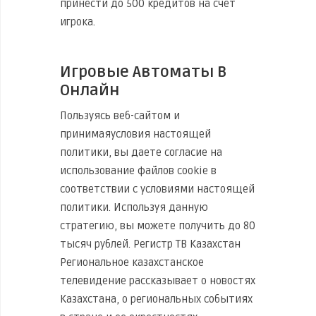
принести до 500 кредитов на счет
игрока.
Игровые Автоматы В
Онлайн
Пользуясь веб-сайтом и
принимаяусловия настоящей
политики, вы даете согласие на
использование файлов cookie в
соответствии с условиями настоящей
политики. Используя данную
стратегию, вы можете получить до 80
тысяч рублей. Регистр ТВ Казахстан
Региональное казахстанское
телевидение рассказывает о новостях
Казахстана, о региональных событиях