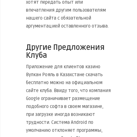
хотят передать опыт или
впечатления другим пользователям
нашего сайта с обязательной
аргументацией оставленного отзыва.
Другие Предложения
Клуба
Приложение для клиентов казино
Вулкан Рояль в Казахстане скачать
бесплатно можно на официальном
сайте клуба. Ввиду того, что компания
Google ограничивает размещение
подобного софта в своем магазине,
при загрузке иногда возникают
трудности. Система Android по
умолчанию отклоняет программы,