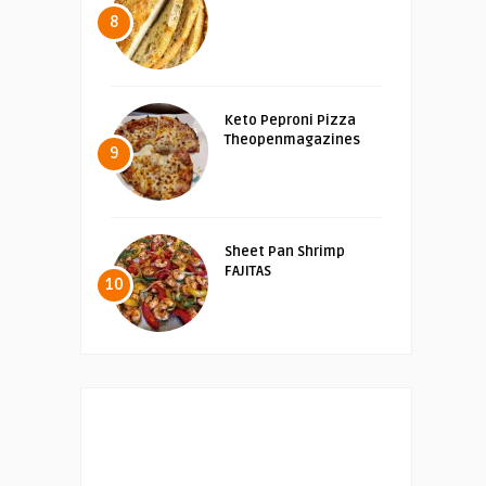
8
Keto Peproni Pizza
Theopenmagazines
9
Sheet Pan Shrimp
FAJITAS
10