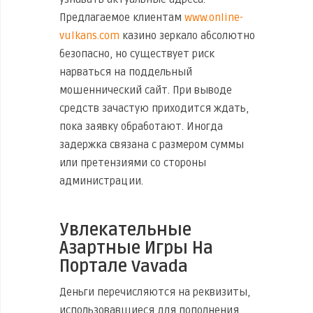
Предлагаемое клиентам
www.online-
vulkans.com
казино зеркало абсолютно
безопасно, но существует риск
нарваться на поддельный
мошеннический сайт. При выводе
средств зачастую приходится ждать,
пока заявку обработают. Иногда
задержка связана с размером суммы
или претензиями со стороны
администрации.
Увлекательные
Азартные Игры На
Портале Vavada
Деньги перечисляются на реквизиты,
использовавшиеся для пополнения