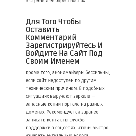
в стране и ее окрестностях.
Для Того Чтобы
Оставить
Комментарий
Зарегистрируйтесь И
Войдите На Сайт Под
Своим Именем
Кроме того, анонимайзеры бессильны,
если сайт недоступен по другим
техническим причинам. В подобных
ситуациях выручают зеркала —
запасные копии портала на разных
доменах. Рекомендуется заранее
записать контакты службы
поддержки в соцсетях, чтобы быстро
узнавать актуальные адреса.