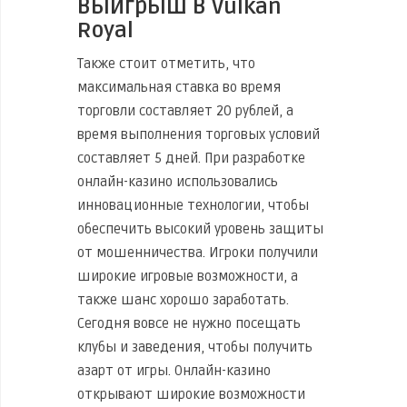
Выигрыш В Vulkan
Royal
Также стоит отметить, что
максимальная ставка во время
торговли составляет 20 рублей, а
время выполнения торговых условий
составляет 5 дней. При разработке
онлайн-казино использовались
инновационные технологии, чтобы
обеспечить высокий уровень защиты
от мошенничества. Игроки получили
широкие игровые возможности, а
также шанс хорошо заработать.
Сегодня вовсе не нужно посещать
клубы и заведения, чтобы получить
азарт от игры. Онлайн-казино
открывают широкие возможности