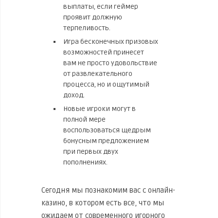
выплаты, если геймер
проявит должную
терпеливость.
Игра бесконечных призовых
возможностей принесет
вам не просто удовольствие
от развлекательного
процесса, но и ощутимый
доход.
Новые игроки могут в
полной мере
воспользоваться щедрым
бонусным предложением
при первых двух
пополнениях.
Сегодня мы познакомим вас с онлайн-
казино, в котором есть все, что мы
ожидаем от современного игорного