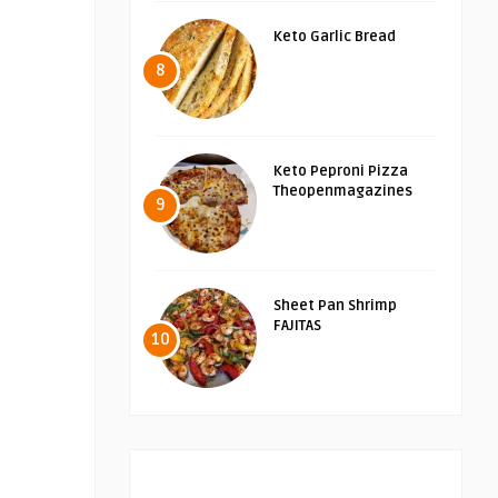
Keto Garlic Bread
8
Keto Peproni Pizza
Theopenmagazines
9
Sheet Pan Shrimp
FAJITAS
10