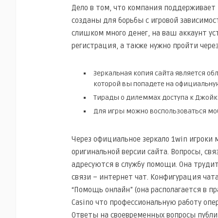
Дело в том, что компания поддерживает 
созданы для борьбы с игровой зависимос
слишком много денег, на ваш аккаунт ус
регистрация, а также нужно пройти через
Зеркальная копия сайта является о
которой вы попадете на официальну
Тирады о дилеммах доступа к Джойк
Для игры можно воспользоваться мо
Через официальное зеркало 1win игроки 
оригинальной версии сайта. Вопросы, св
адресуются в службу помощи. Она труди
связи – интернет чат. Конфигурация чата
“Помощь онлайн” (она располагается в п
Casino что профессиональную работу опе
Ответы на своевременных вопросы публик