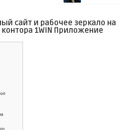
ый сайт и рабочее зеркало на
 контора 1WIN Приложение
бол
на
win