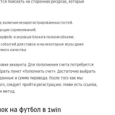
тся поискать на сторонних ресурсах, которые
а, включая незарегистрированных гостей.
дущих соревнований.
ерфейс и игровые блоки в полном объеме.
о событий для ставок и на некоторые игры даже
мого качества.
овке аккаунта. Для пополнения счета потребуется
ыбрать пункт «Пополнить счет». Достаточно выбрать
анные и сумму перевода. После того как мы
n, следует пройти регистрацию. Ниже есть ссылка,
м метод.
ок на футбол в 1win