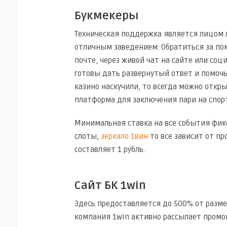
Букмекеры
Техническая поддержка является лицом 
отличным заведением. Обратиться за по
почте, через живой чат на сайте или со
готовы дать развернутый ответ и помочь
казино наскучили, то всегда можно откры
платформа для заключения пари на спор
Минимальная ставка на все события фикс
слоты,
зеркало 1вин
то все зависит от п
составляет 1 рубль.
Сайт БК 1win
Здесь предоставляется до 500% от разме
компания 1win активно рассылает промо