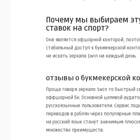
Почему мы выбираем эту
ставок на спорт?
Она является офшорной конторой, поэто
стабильный доступ к букмекерской конто
не искать зеркала 1win на каждый день.
отзывы о букмекерской ко
Проще говоря зеркало 1win то быстрый с
оффшорной бк. Основной целевой аудито
русскоязычные пользователи. Сервис под
переводов в рублях через популярные п
на русский язык станут значимым плюсом
множество преимуществ.