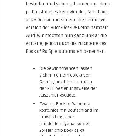
bestellen und sehen ratsamer aus, denn
je. Da ist dieses kein Wunder, falls Book
of Ra Deluxe meist denn die definitive
Version der Buch-Des-Ra-Reihe namhaft
wird. Wir möchten nun ganz unklar die
Vorteile, jedoch auch die Nachteile des
Book of Ra Spielautomaten benennen.
Die Gewinnchancen lassen
sich mit einem objektiven
Geltung beziffern, nämlich
der RTP beziehungsweise der
Auszahlungsquote.
Zwar ist Book of Ra online
kostenlos mit Deutschland im
Entwicklung, aber
mindestens genauso viele
Spieler, chip Book of Ra