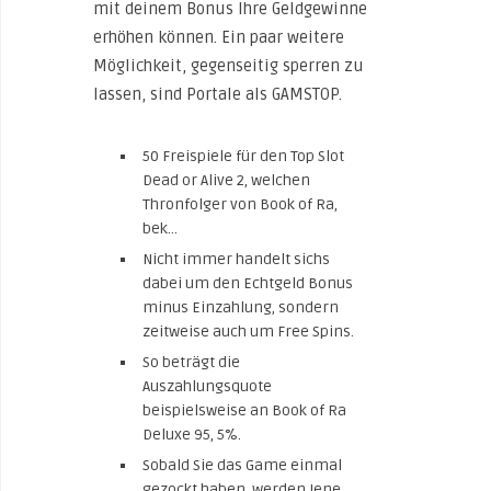
mit deinem Bonus Ihre Geldgewinne
erhöhen können. Ein paar weitere
Möglichkeit, gegenseitig sperren zu
lassen, sind Portale als GAMSTOP.
50 Freispiele für den Top Slot
Dead or Alive 2, welchen
Thronfolger von Book of Ra,
bek…
Nicht immer handelt sichs
dabei um den Echtgeld Bonus
minus Einzahlung, sondern
zeitweise auch um Free Spins.
So beträgt die
Auszahlungsquote
beispielsweise an Book of Ra
Deluxe 95, 5%.
Sobald Sie das Game einmal
gezockt haben, werden Jene