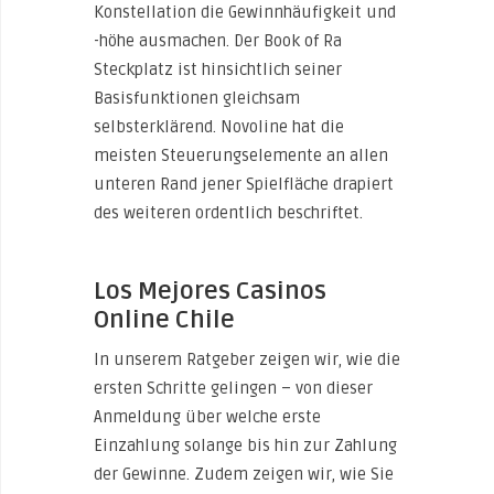
Konstellation die Gewinnhäufigkeit und
-höhe ausmachen. Der Book of Ra
Steckplatz ist hinsichtlich seiner
Basisfunktionen gleichsam
selbsterklärend. Novoline hat die
meisten Steuerungselemente an allen
unteren Rand jener Spielfläche drapiert
des weiteren ordentlich beschriftet.
Los Mejores Casinos
Online Chile
In unserem Ratgeber zeigen wir, wie die
ersten Schritte gelingen – von dieser
Anmeldung über welche erste
Einzahlung solange bis hin zur Zahlung
der Gewinne. Zudem zeigen wir, wie Sie