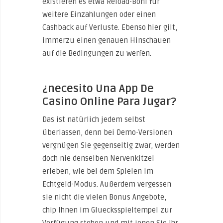
existieren es etwa Reload-Boni für
weitere Einzahlungen oder einen
Cashback auf Verluste. Ebenso hier gilt,
immerzu einen genauen Hinschauen
auf die Bedingungen zu werfen.
¿necesito Una App De
Casino Online Para Jugar?
Das ist natürlich jedem selbst
überlassen, denn bei Demo-Versionen
vergnügen Sie gegenseitig zwar, werden
doch nie denselben Nervenkitzel
erleben, wie bei dem Spielen im
Echtgeld-Modus. Außerdem vergessen
sie nicht die vielen Bonus Angebote,
chip Ihnen im Gluecksspieltempel zur