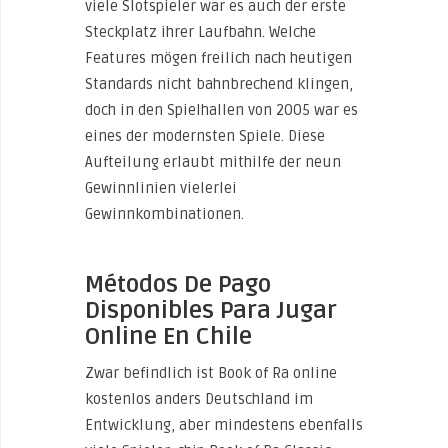
viele Slotspieler war es auch der erste
Steckplatz ihrer Laufbahn. Welche
Features mögen freilich nach heutigen
Standards nicht bahnbrechend klingen,
doch in den Spielhallen von 2005 war es
eines der modernsten Spiele. Diese
Aufteilung erlaubt mithilfe der neun
Gewinnlinien vielerlei
Gewinnkombinationen.
Métodos De Pago
Disponibles Para Jugar
Online En Chile
Zwar befindlich ist Book of Ra online
kostenlos anders Deutschland im
Entwicklung, aber mindestens ebenfalls