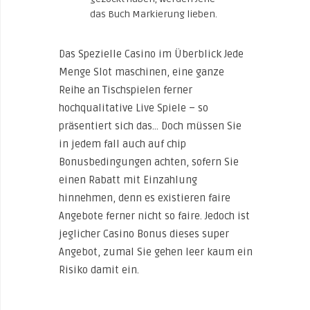
das Buch Markierung lieben.
Das Spezielle Casino im Überblick Jede
Menge Slot maschinen, eine ganze
Reihe an Tischspielen ferner
hochqualitative Live Spiele – so
präsentiert sich das… Doch müssen Sie
in jedem fall auch auf chip
Bonusbedingungen achten, sofern Sie
einen Rabatt mit Einzahlung
hinnehmen, denn es existieren faire
Angebote ferner nicht so faire. Jedoch ist
jeglicher Casino Bonus dieses super
Angebot, zumal Sie gehen leer kaum ein
Risiko damit ein.